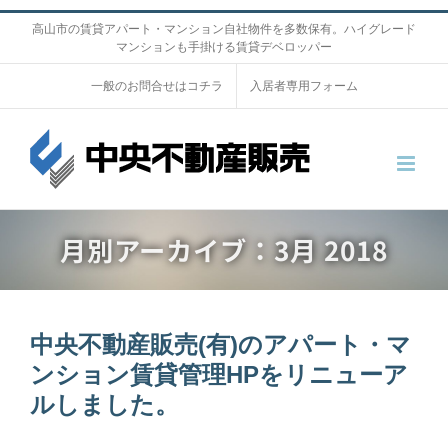
S
高山市の賃貸アパート・マンション自社物件を多数保有。ハイグレード
マンションも手掛ける賃貸デベロッパー
k
i
一般のお問合せはコチラ
入居者専用フォーム
p
t
o
c
o
月別アーカイブ：
3月 2018
n
t
e
n
中央不動産販売(有)のアパート・マ
t
ンション賃貸管理HPをリニューア
ルしました。