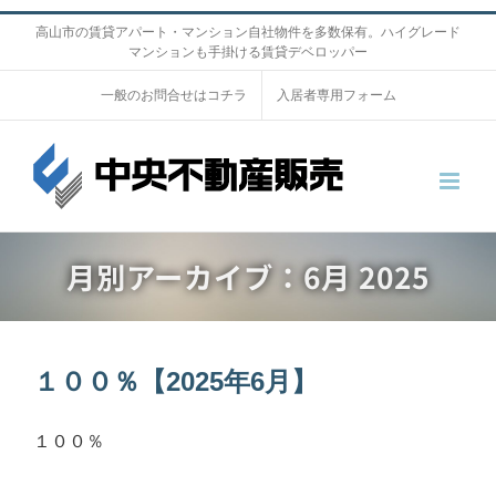
S
高山市の賃貸アパート・マンション自社物件を多数保有。ハイグレード
マンションも手掛ける賃貸デベロッパー
k
i
一般のお問合せはコチラ
入居者専用フォーム
p
t
o
c
o
月別アーカイブ：
6月 2025
n
t
e
n
１００％【2025年6月】
t
１００％