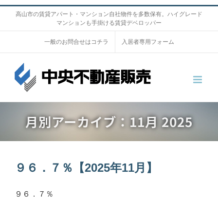
S
高山市の賃貸アパート・マンション自社物件を多数保有。ハイグレード
マンションも手掛ける賃貸デベロッパー
k
i
一般のお問合せはコチラ
入居者専用フォーム
p
t
o
c
o
月別アーカイブ：
11月 2025
n
t
e
n
９６．７％【2025年11月】
t
９６．７％