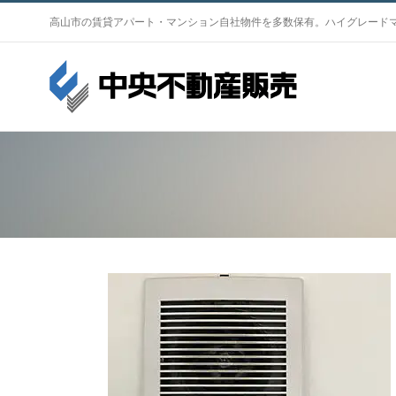
S
高山市の賃貸アパート・マンション自社物件を多数保有。ハイグレード
k
i
p
t
o
c
o
n
t
e
n
t