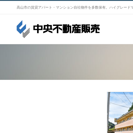
S
高山市の賃貸アパート・マンション自社物件を多数保有。ハイグレード
k
i
p
t
o
c
o
n
t
e
n
t