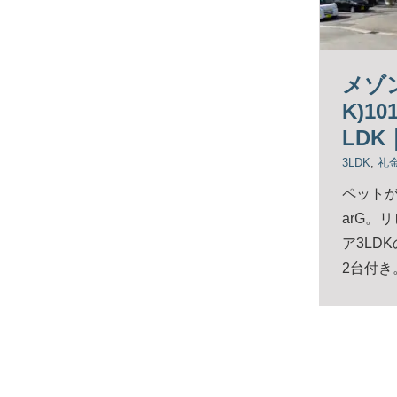
メゾン
K)1
LDK
3LDK
,
礼
ペットが
arG。
ア3LD
2台付き