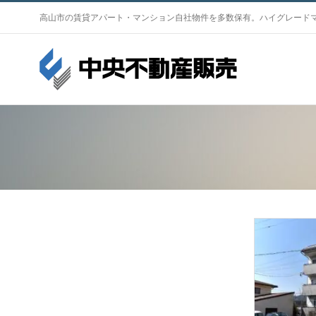
S
高山市の賃貸アパート・マンション自社物件を多数保有。ハイグレード
k
i
p
t
o
c
o
n
t
e
n
t