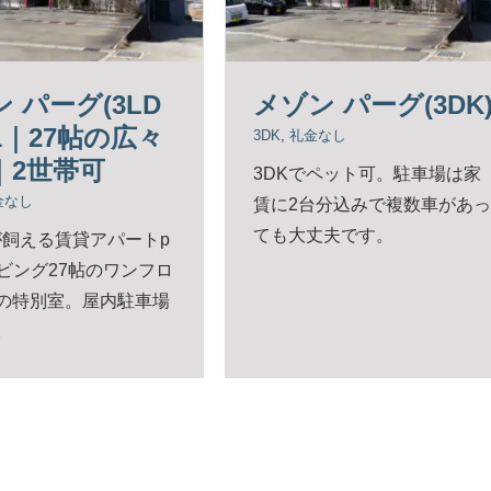
 パーグ(3LD
メゾン パーグ(3DK
01｜27帖の広々
3DK
,
礼金なし
｜2世帯可
3DKでペット可。駐車場は家
金なし
賃に2台分込みで複数車があっ
ても大丈夫です。
飼える賃貸アパートp
リビング27帖のワンフロ
Kの特別室。屋内駐車場
。