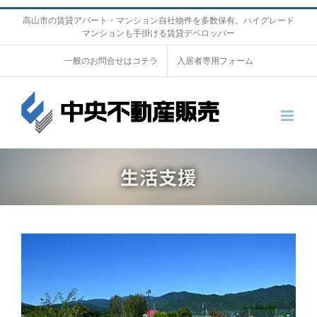
S
高山市の賃貸アパート・マンション自社物件を多数保有。ハイグレード
マンションも手掛ける賃貸デベロッパー
k
i
一般のお問合せはコチラ
入居者専用フォーム
p
t
o
c
o
生活支援
n
t
e
n
t