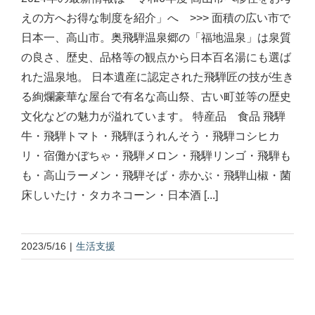
えの方へお得な制度を紹介」へ >>> 面積の広い市で
日本一、高山市。奥飛騨温泉郷の「福地温泉」は泉質
の良さ、歴史、品格等の観点から日本百名湯にも選ば
れた温泉地。 日本遺産に認定された飛騨匠の技が生き
る絢爛豪華な屋台で有名な高山祭、古い町並等の歴史
文化などの魅力が溢れています。 特産品 食品 飛騨
牛・飛騨トマト・飛騨ほうれんそう・飛騨コシヒカ
リ・宿儺かぼちゃ・飛騨メロン・飛騨リンゴ・飛騨も
も・高山ラーメン・飛騨そば・赤かぶ・飛騨山椒・菌
床しいたけ・タカネコーン・日本酒 [...]
2023/5/16
|
生活支援