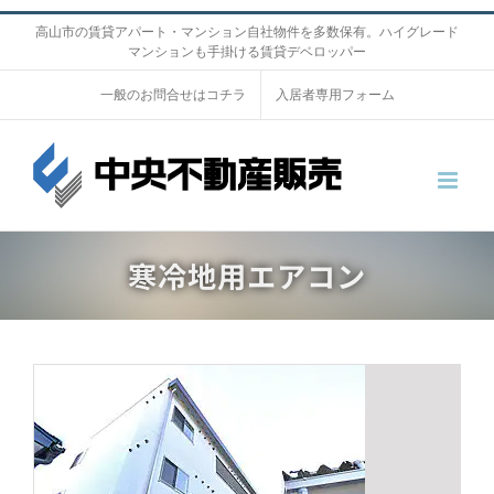
S
高山市の賃貸アパート・マンション自社物件を多数保有。ハイグレード
マンションも手掛ける賃貸デベロッパー
k
i
一般のお問合せはコチラ
入居者専用フォーム
p
t
o
c
o
寒冷地用エアコン
n
t
e
n
t