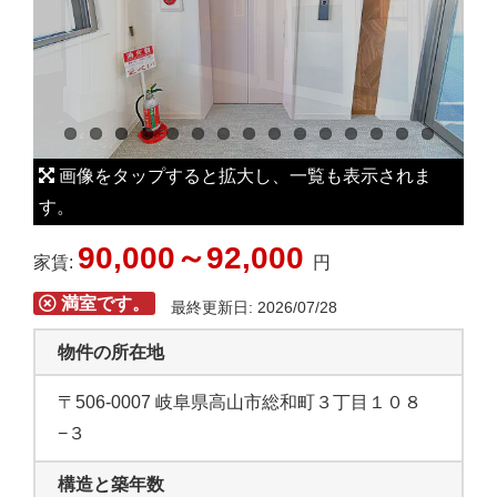
L
a
r
g
e
r
画像をタップすると拡大し、一覧も表示されま
I
す。
m
90,000～92,000
a
家賃:
円
g
満室です。
最終更新日: 2026/07/28
e
物件の所在地
〒506-0007 岐阜県高山市総和町３丁目１０８
−３
構造と築年数