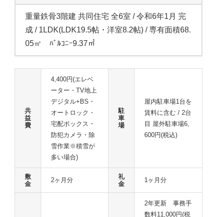
重量鉄骨3階建 共同住宅 全6室 / 令和6年1月 完
成 / 1LDK(LDK19.5帖・洋室8.2帖) / 専有面積68.
05㎡ ﾊﾞﾙｺﾆｰ9.37㎡
4,400円(エレベ
ーター・TV地上
デジタル+BS・
屋内駐車場1台を
共
駐
オートロック・
賃料に含む / 2台
益
車
宅配ボックス・
目 屋外駐車場6,
費
場
防犯カメラ・除
600円(税込)
雪作業※積雪が
多い場合)
敷
礼
2ヶ月分
1ヶ月分
金
金
2年更新 事務手
数料11,000円(税