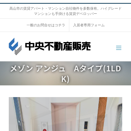
S
高山市の賃貸アパート・マンション自社物件を多数保有。ハイグレード
マンションも手掛ける賃貸デベロッパー
k
i
一般のお問合せはコチラ
入居者専用フォーム
p
t
o
c
o
メゾン アンジュ Aタイプ(1LD
n
K)
t
e
n
V
t
i
e
w