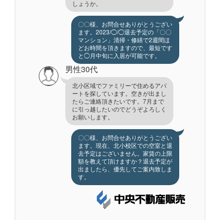
しょうか。
〇〇様、お問合せありがとうござい
ます。2023/◯/◯退去予定の「〇〇
マンション」清掃・修繕で2週間ほ
どお時間を頂きますので、最短です
と◯月中旬に入居が可能です。
男性30代
北小区域でファミリーで住めるアパ
ートを探しています。空きが出まし
たらご連絡頂きたいです。7月まで
に引っ越したいのでどうぞよろしく
お願いします。
〇〇様、お問合せありがとうござい
ます。現在、北小校区での空室と退
去予定はございません。家賃の上限
額を教えて頂けますか？退去予定が
出ましたら、優先してご案内致しま
す。