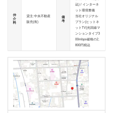
込) / インターネ
ット環境整備
仲
貸主:中央不動産
当社オリジナル
備
介
考
販売(有)
プラン(ヒットネ
料
ットTV)光回線マ
ンションタイプ3
00mbps破格の2,
800円税込