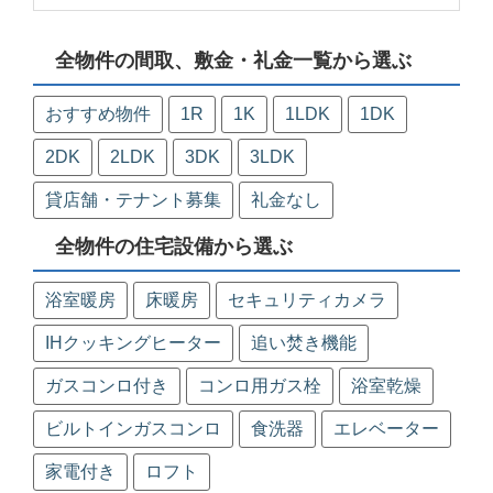
全物件の間取、敷金・礼金一覧から選ぶ
おすすめ物件
1R
1K
1LDK
1DK
2DK
2LDK
3DK
3LDK
貸店舗・テナント募集
礼金なし
全物件の住宅設備から選ぶ
浴室暖房
床暖房
セキュリティカメラ
IHクッキングヒーター
追い焚き機能
ガスコンロ付き
コンロ用ガス栓
浴室乾燥
ビルトインガスコンロ
食洗器
エレベーター
家電付き
ロフト