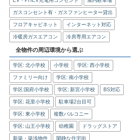
EV・PHEV充電用コンセント
屋内駐車場
ガスコンセント有・ガスファンヒーター貸出
フロアキャビネット
インターネット対応
冷暖房ガスエアコン
冷房専用エアコン
全物件の周辺環境から選ぶ
学区: 北小学校
小学校
学区: 西小学校
ファミリー向け
学区: 南小学校
学区:国府小学校
学区: 新宮小学校
BS対応
学区: 花里小学校
駐車場2台目可
学区: 東小学校
複数バルコニー
学区: 山王小学校
幼稚園
ドラッグストア
新築・築浅物件
閑静な住宅街