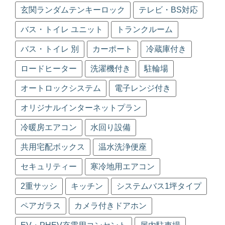
玄関ランダムテンキーロック
テレビ・BS対応
バス・トイレ ユニット
トランクルーム
バス・トイレ 別
カーポート
冷蔵庫付き
ロードヒーター
洗濯機付き
駐輪場
オートロックシステム
電子レンジ付き
オリジナルインターネットプラン
冷暖房エアコン
水回り設備
共用宅配ボックス
温水洗浄便座
セキュリティー
寒冷地用エアコン
2重サッシ
キッチン
システムバス1坪タイプ
ペアガラス
カメラ付きドアホン