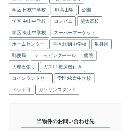
学区:日枝中学校
JR高山駅
公園
学区:中山中学校
コンビニ
斐太高校
学区:東山中学校
スーパーマーケット
ホームセンター
学区:国府中学校
単身用
郵便局
ショッピングモール
病院
大理石張り
ガスFF暖房機付き
コインランドリー
学区:松倉中学校
ペット可
ガソリンスタンド
当物件のお問い合わせ先