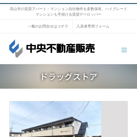
S
高山市の賃貸アパート・マンション自社物件を多数保有。ハイグレード
マンションも手掛ける賃貸デベロッパー
k
i
一般のお問合せはコチラ
入居者専用フォーム
p
t
o
c
o
ドラッグストア
n
t
e
n
t