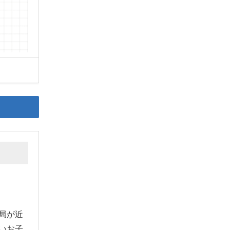
局が近
いお子