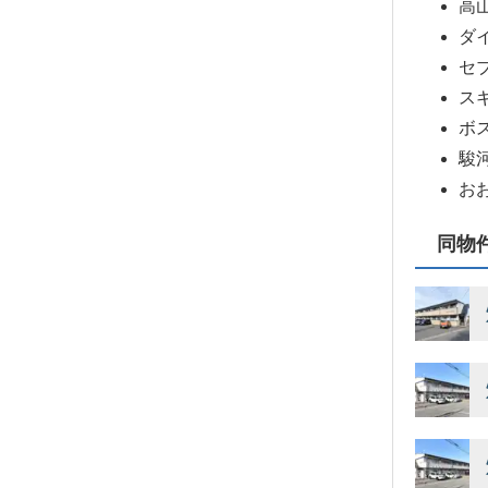
高山
ダ
セ
ス
ボ
駿河
おお
同物