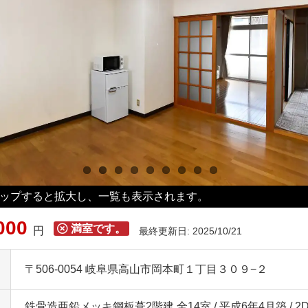
ップすると拡大し、一覧も表示されます。
000
満室です。
円
最終更新日: 2025/10/21
〒506-0054 岐阜県高山市岡本町１丁目３０９−２
鉄骨造亜鉛メッキ鋼板葺2階建 全14室 / 平成6年4月築 / 2