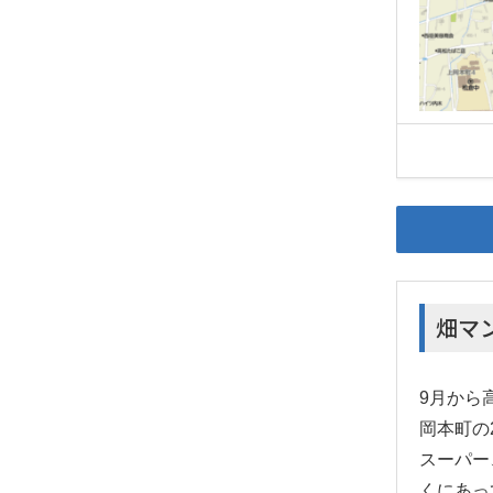
畑マン
9月から
岡本町の
スーパー
くにあっ