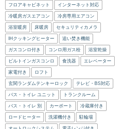
フロアキャビネット
インターネット対応
冷暖房ガスエアコン
冷房専用エアコン
浴室暖房
床暖房
セキュリティカメラ
IHクッキングヒーター
追い焚き機能
ガスコンロ付き
コンロ用ガス栓
浴室乾燥
ビルトインガスコンロ
食洗器
エレベーター
家電付き
ロフト
玄関ランダムテンキーロック
テレビ・BS対応
バス・トイレ ユニット
トランクルーム
バス・トイレ 別
カーポート
冷蔵庫付き
ロードヒーター
洗濯機付き
駐輪場
オートロックシステム
電子レンジ付き