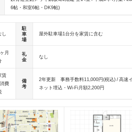
6帖・和室6帖・DK9帖)
駐
なし
屋外駐車場1台分を家賃に含む
車
場
2ヶ月
礼
なし
金
分
家賃
2年更新 事務手数料11,000円(税込) / 高
備
+消費
考
ネット埋込・Wi-Fi月額2,200円
税