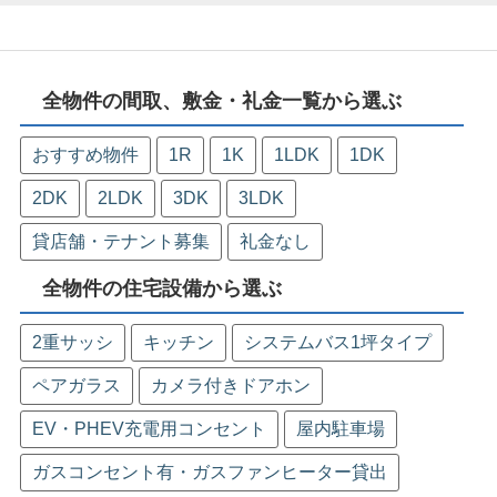
全物件の間取、敷金・礼金一覧から選ぶ
おすすめ物件
1R
1K
1LDK
1DK
2DK
2LDK
3DK
3LDK
貸店舗・テナント募集
礼金なし
全物件の住宅設備から選ぶ
2重サッシ
キッチン
システムバス1坪タイプ
ペアガラス
カメラ付きドアホン
EV・PHEV充電用コンセント
屋内駐車場
ガスコンセント有・ガスファンヒーター貸出