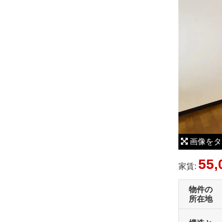
a
r
g
e
r
I
m
a
g
e
画像をタ
55,
家賃:
物件の
所在地