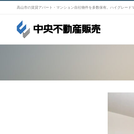
S
高山市の賃貸アパート・マンション自社物件を多数保有。ハイグレード
k
i
p
t
o
c
o
n
t
e
n
V
t
i
e
w
L