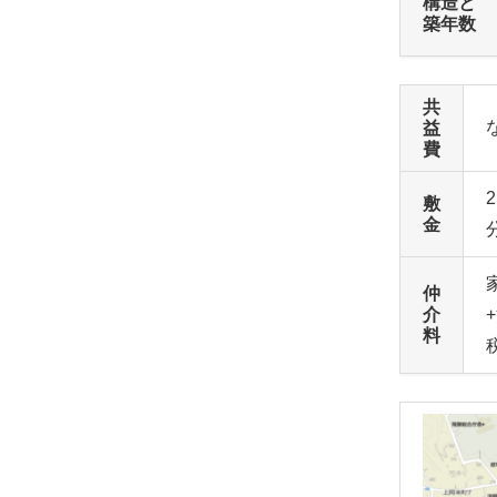
構造と
築年数
共
益
費
敷
金
仲
介
料