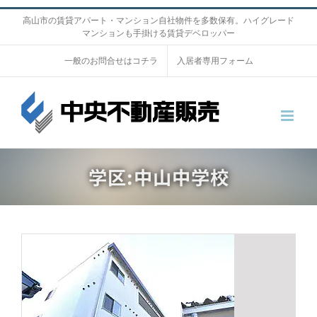
S
高山市の賃貸アパート・マンション自社物件を多数保有。ハイグレード
マンションも手掛ける賃貸デベロッパー
k
i
一般のお問合せはコチラ
入居者専用フォーム
p
t
o
c
o
学区:中山中学校
n
t
e
n
t