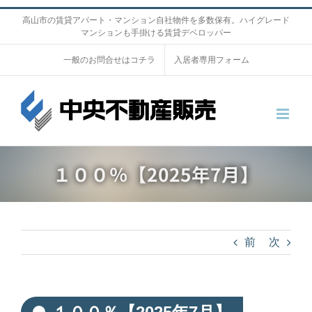
S
高山市の賃貸アパート・マンション自社物件を多数保有。ハイグレード
マンションも手掛ける賃貸デベロッパー
k
i
一般のお問合せはコチラ
入居者専用フォーム
p
t
o
c
o
１００％【2025年7月】
n
t
e
n
前
次
t