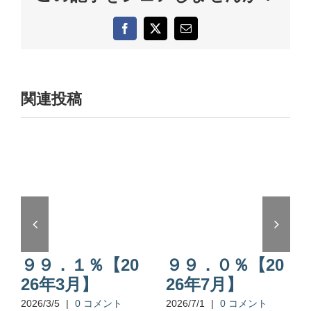
F
X
電
a
子
c
メ
e
ー
b
ル
o
関連投稿
o
k
９９．１％【20
９９．０％【20
26年3月】
26年7月】
2026/3/5
|
0 コメント
2026/7/1
|
0 コメント