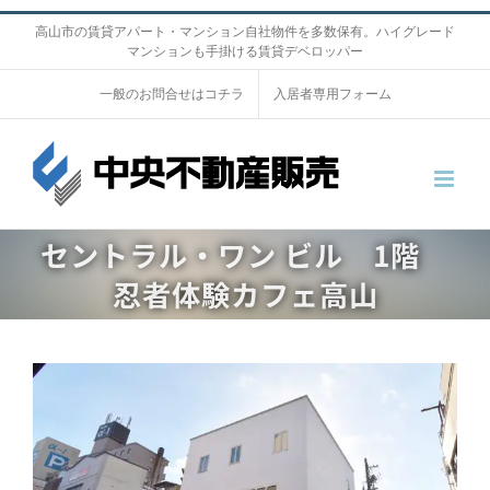
S
高山市の賃貸アパート・マンション自社物件を多数保有。ハイグレード
マンションも手掛ける賃貸デベロッパー
k
i
一般のお問合せはコチラ
入居者専用フォーム
p
t
o
c
o
セントラル・ワン ビル 1階
n
忍者体験カフェ高山
t
e
n
V
t
i
e
w