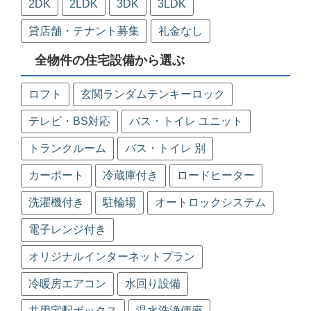
2DK
2LDK
3DK
3LDK
貸店舗・テナント募集
礼金なし
全物件の住宅設備から選ぶ
ロフト
玄関ランダムテンキーロック
テレビ・BS対応
バス・トイレ ユニット
トランクルーム
バス・トイレ 別
カーポート
冷蔵庫付き
ロードヒーター
洗濯機付き
駐輪場
オートロックシステム
電子レンジ付き
オリジナルインターネットプラン
冷暖房エアコン
水回り設備
共用宅配ボックス
温水洗浄便座