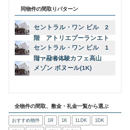
同物件の間取りパターン
セントラル・ワン ビル 2
階 アトリエプーランエト
セントラル・ワン ビル 1
ワール・ワインバー海豹
階 忍者体験カフェ高山
（アザラシ）
メゾン ボヌール(1K)
全物件の間取、敷金・礼金一覧から選ぶ
おすすめ物件
1R
1K
1LDK
1DK