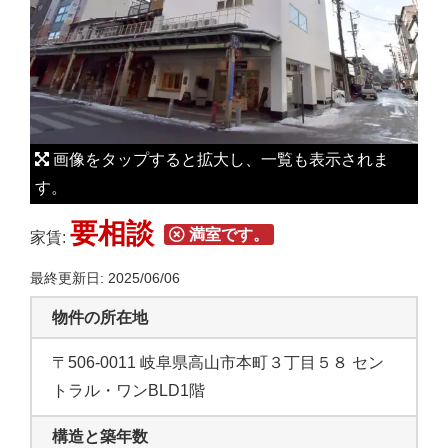
L
a
r
g
e
r
画像をタップすると拡大し、一覧も表示されま
I
す。
m
要相談
a
満室です。
家賃:
g
最終更新日: 2025/06/06
e
物件の所在地
〒506-0011 岐阜県高山市本町３丁目５８ セン
トラル・ワンBLD1階
構造と築年数