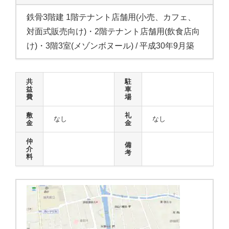
鉄骨3階建 1階テナント店舗用(小売、カフェ、
対面式販売向け)・2階テナント店舗用(飲食店向
け)・3階3室(メゾンボヌール) / 平成30年9月築
共
駐
益
車
費
場
敷
礼
なし
なし
金
金
仲
備
介
考
料