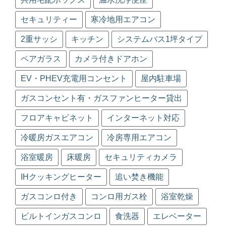
セキュリティー
寒冷地用エアコン
2重サッシ
キッチン
システムバス1坪タイプ
ペアガラス
カメラ付きドアホン
EV・PHEV充電用コンセント
屋内駐車場
ガスコンセント有・ガスファンヒーター貸出
フロアキャビネット
インターネット対応
冷暖房ガスエアコン
冷房専用エアコン
浴室暖房
床暖房
セキュリティカメラ
IHクッキングヒーター
追い焚き機能
ガスコンロ付き
コンロ用ガス栓
浴室乾燥
ビルトインガスコンロ
食洗器
エレベーター