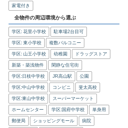
家電付き
全物件の周辺環境から選ぶ
学区: 花里小学校
駐車場2台目可
学区: 東小学校
複数バルコニー
学区: 山王小学校
幼稚園
ドラッグストア
新築・築浅物件
閑静な住宅街
学区:日枝中学校
JR高山駅
公園
学区:中山中学校
コンビニ
斐太高校
学区:東山中学校
スーパーマーケット
ホームセンター
学区:国府中学校
単身用
郵便局
ショッピングモール
病院