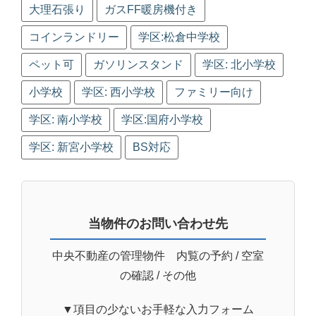
大理石張り
ガスFF暖房機付き
コインランドリー
学区:松倉中学校
ペット可
ガソリンスタンド
学区: 北小学校
小学校
学区: 西小学校
ファミリー向け
学区: 南小学校
学区:国府小学校
学区: 新宮小学校
BS対応
当物件のお問い合わせ先
中央不動産の管理物件 内覧の予約 / 空室
の確認 / その他
▼項目の少ないお手軽な入力フォーム