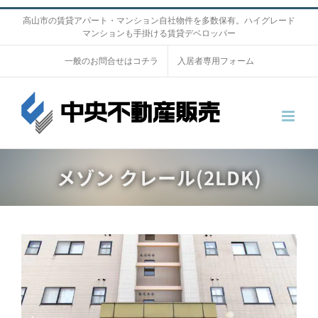
S
高山市の賃貸アパート・マンション自社物件を多数保有。ハイグレード
マンションも手掛ける賃貸デベロッパー
k
i
一般のお問合せはコチラ
入居者専用フォーム
p
t
o
c
o
メゾン クレール(2LDK)
n
t
e
n
V
t
i
e
w