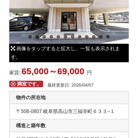
L
a
r
g
e
r
画像をタップすると拡大し、一覧も表示されま
I
す。
m
65,000～69,000
a
家賃:
円
g
満室です。
最終更新日: 2026/04/07
e
物件の所在地
〒506-0807 岐阜県高山市三福寺町６３３−１
構造と築年数