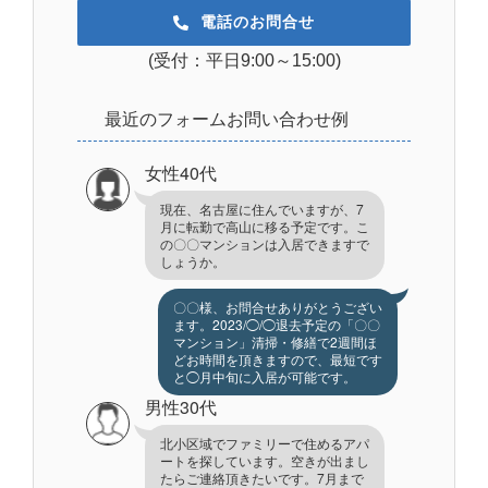
電話のお問合せ
(受付：平日9:00～15:00)
最近のフォームお問い合わせ例
女性40代
現在、名古屋に住んでいますが、7
月に転勤で高山に移る予定です。こ
の〇〇マンションは入居できますで
しょうか。
〇〇様、お問合せありがとうござい
ます。2023/◯/◯退去予定の「〇〇
マンション」清掃・修繕で2週間ほ
どお時間を頂きますので、最短です
と◯月中旬に入居が可能です。
男性30代
北小区域でファミリーで住めるアパ
ートを探しています。空きが出まし
たらご連絡頂きたいです。7月まで