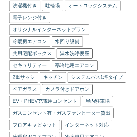
洗濯機付き
駐輪場
オートロックシステム
電子レンジ付き
オリジナルインターネットプラン
冷暖房エアコン
水回り設備
共用宅配ボックス
温水洗浄便座
セキュリティー
寒冷地用エアコン
2重サッシ
キッチン
システムバス1坪タイプ
ペアガラス
カメラ付きドアホン
EV・PHEV充電用コンセント
屋内駐車場
ガスコンセント有・ガスファンヒーター貸出
フロアキャビネット
インターネット対応
冷暖房ガスエアコン
冷房専用エアコン