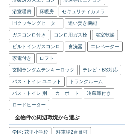
浴室暖房
床暖房
セキュリティカメラ
IHクッキングヒーター
追い焚き機能
ガスコンロ付き
コンロ用ガス栓
浴室乾燥
ビルトインガスコンロ
食洗器
エレベーター
家電付き
ロフト
玄関ランダムテンキーロック
テレビ・BS対応
バス・トイレ ユニット
トランクルーム
バス・トイレ 別
カーポート
冷蔵庫付き
ロードヒーター
全物件の周辺環境から選ぶ
学区: 花里小学校
駐車場2台目可