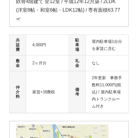
鉄骨4階建て 全12室 / 平成12年12月築 / 2LDK
(洋室8帖・和室6帖・LDK12帖) / 専有面積63.77
㎡
共
駐
屋内駐車場1台分
益
4,000円
車
を家賃に含む
費
場
敷
礼
2ヶ月分
なし
金
金
2年更新 事務手
数料11,000円(税
仲
備
介
家賃+消費税
込) / 屋内駐車場
考
料
内トランクルー
ム付き