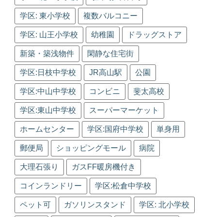
学区: 東小学校
複数バルコニー
学区: 山王小学校
幼稚園
ドラッグストア
新築・築浅物件
閑静な住宅街
学区:日枝中学校
JR高山駅
公園
学区:中山中学校
コンビニ
斐太高校
学区:東山中学校
スーパーマーケット
ホームセンター
学区:国府中学校
単身用
郵便局
ショッピングモール
病院
大理石張り
ガスFF暖房機付き
コインランドリー
学区:松倉中学校
ペット可
ガソリンスタンド
学区: 北小学校