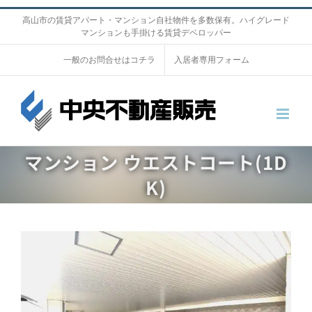
S
高山市の賃貸アパート・マンション自社物件を多数保有。ハイグレード
マンションも手掛ける賃貸デベロッパー
k
i
一般のお問合せはコチラ
入居者専用フォーム
p
t
o
c
o
マンション ウエストコート(1D
n
K)
t
e
n
V
t
i
e
w