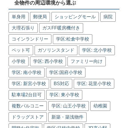
全物件の周辺環境から選ぶ
単身用
郵便局
ショッピングモール
病院
大理石張り
ガスFF暖房機付き
コインランドリー
学区:松倉中学校
ペット可
ガソリンスタンド
学区: 北小学校
小学校
学区: 西小学校
ファミリー向け
学区: 南小学校
学区:国府小学校
学区: 新宮小学校
BS対応
学区: 花里小学校
駐車場2台目可
学区: 東小学校
複数バルコニー
学区: 山王小学校
幼稚園
ドラッグストア
新築・築浅物件