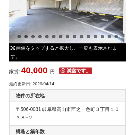
L
a
r
g
e
r
画像をタップすると拡大し、一覧も表示されま
I
す。
m
40,000
a
満室です。
家賃:
円
g
最終更新日: 2026/04/14
e
物件の所在地
〒506-0031 岐阜県高山市西之一色町３丁目１０
３８−２
構造と築年数