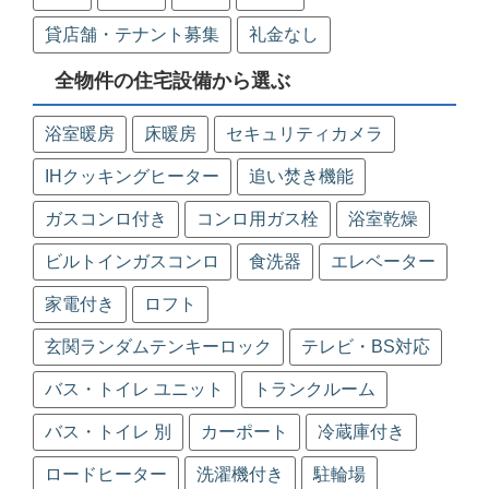
貸店舗・テナント募集
礼金なし
全物件の住宅設備から選ぶ
浴室暖房
床暖房
セキュリティカメラ
IHクッキングヒーター
追い焚き機能
ガスコンロ付き
コンロ用ガス栓
浴室乾燥
ビルトインガスコンロ
食洗器
エレベーター
家電付き
ロフト
玄関ランダムテンキーロック
テレビ・BS対応
バス・トイレ ユニット
トランクルーム
バス・トイレ 別
カーポート
冷蔵庫付き
ロードヒーター
洗濯機付き
駐輪場