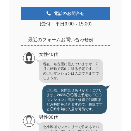
電話のお問合せ
(受付：平日9:00～15:00)
最近のフォームお問い合わせ例
女性40代
現在、名古屋に住んでいますが、7
月に転勤で高山に移る予定です。こ
の〇〇マンションは入居できますで
しょうか。
〇〇様、お問合せありがとうござい
ます。2023/◯/◯退去予定の「〇〇
マンション」清掃・修繕で2週間ほ
どお時間を頂きますので、最短です
と◯月中旬に入居が可能です。
男性30代
北小区域でファミリーで住めるアパ