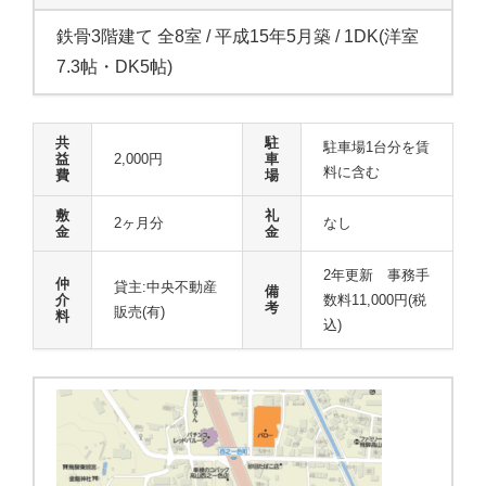
鉄骨3階建て 全8室 / 平成15年5月築 / 1DK(洋室
7.3帖・DK5帖)
共
駐
駐車場1台分を賃
益
2,000円
車
料に含む
費
場
敷
礼
2ヶ月分
なし
金
金
2年更新 事務手
仲
貸主:中央不動産
備
介
数料11,000円(税
考
販売(有)
料
込)