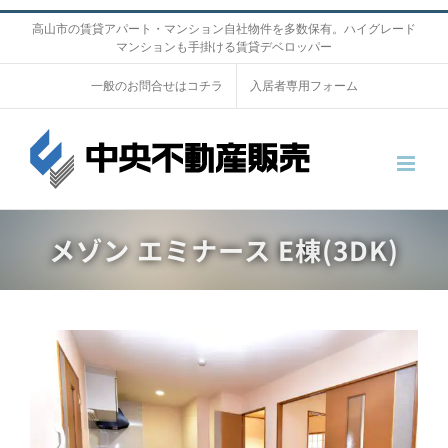
S
高山市の賃貸アパート・マンション自社物件を多数保有。ハイグレード
マンションも手掛ける賃貸デベロッパー
k
i
一般のお問合せはコチラ
入居者専用フォーム
p
t
o
c
o
メゾン エミナース E棟(3DK)
n
t
e
n
V
t
i
e
w