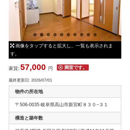
L
a
r
g
e
r
画像をタップすると拡大し、一覧も表示されま
I
す。
m
57,000
a
満室です。
家賃:
円
g
最終更新日: 2026/07/01
e
物件の所在地
〒506-0035 岐阜県高山市新宮町８３０−３１
構造と築年数