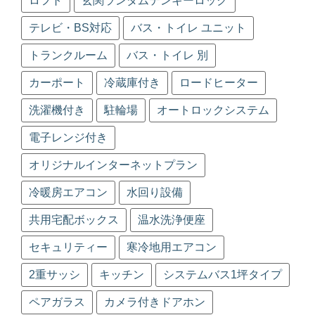
ロフト
玄関ランダムテンキーロック
テレビ・BS対応
バス・トイレ ユニット
トランクルーム
バス・トイレ 別
カーポート
冷蔵庫付き
ロードヒーター
洗濯機付き
駐輪場
オートロックシステム
電子レンジ付き
オリジナルインターネットプラン
冷暖房エアコン
水回り設備
共用宅配ボックス
温水洗浄便座
セキュリティー
寒冷地用エアコン
2重サッシ
キッチン
システムバス1坪タイプ
ペアガラス
カメラ付きドアホン