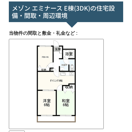
メゾン エミナース E棟(3DK)の住宅設
備・間取・周辺環境
当物件の間取と敷金・礼金など :