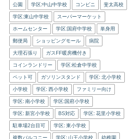
公園
学区:中山中学校
コンビニ
斐太高校
学区:東山中学校
スーパーマーケット
ホームセンター
学区:国府中学校
単身用
郵便局
ショッピングモール
病院
大理石張り
ガスFF暖房機付き
コインランドリー
学区:松倉中学校
ペット可
ガソリンスタンド
学区: 北小学校
小学校
学区: 西小学校
ファミリー向け
学区: 南小学校
学区:国府小学校
学区: 新宮小学校
BS対応
学区: 花里小学校
駐車場2台目可
学区: 東小学校
複数バルコニー
学区: 山王小学校
幼稚園