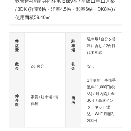
鉄骨造4階建 共同住宅 E棟9室 / 平成11年11月築
/ 3DK (洋室6帖・洋室4.5帖・和室6帖・DK8帖) /
使用面積59.40㎡
駐車場1台分を賃
共
駐
益
車
料に含む / 2台目
費
場
は要相談
敷
礼
2ヶ月分
なし
金
金
2年更新 事務手
数料11,000円(税
込) / 町内協力金
仲
家賃+駐車場+消
備
介
あり / 高速イン
考
費税
料
ターネット埋
込・Wi-Fi月額2,
200円