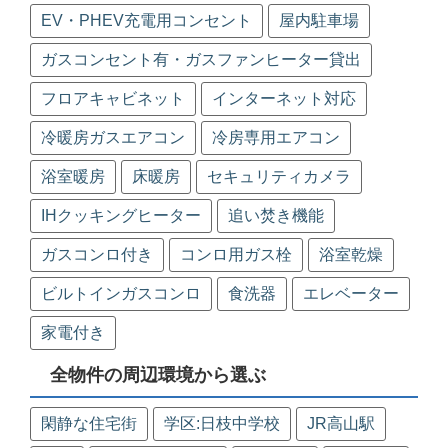
EV・PHEV充電用コンセント
屋内駐車場
ガスコンセント有・ガスファンヒーター貸出
フロアキャビネット
インターネット対応
冷暖房ガスエアコン
冷房専用エアコン
浴室暖房
床暖房
セキュリティカメラ
IHクッキングヒーター
追い焚き機能
ガスコンロ付き
コンロ用ガス栓
浴室乾燥
ビルトインガスコンロ
食洗器
エレベーター
家電付き
全物件の周辺環境から選ぶ
閑静な住宅街
学区:日枝中学校
JR高山駅