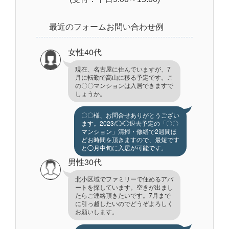
最近のフォームお問い合わせ例
女性40代
現在、名古屋に住んでいますが、7
月に転勤で高山に移る予定です。こ
の〇〇マンションは入居できますで
しょうか。
〇〇様、お問合せありがとうござい
ます。2023/◯/◯退去予定の「〇〇
マンション」清掃・修繕で2週間ほ
どお時間を頂きますので、最短です
と◯月中旬に入居が可能です。
男性30代
北小区域でファミリーで住めるアパ
ートを探しています。空きが出まし
たらご連絡頂きたいです。7月まで
に引っ越したいのでどうぞよろしく
お願いします。