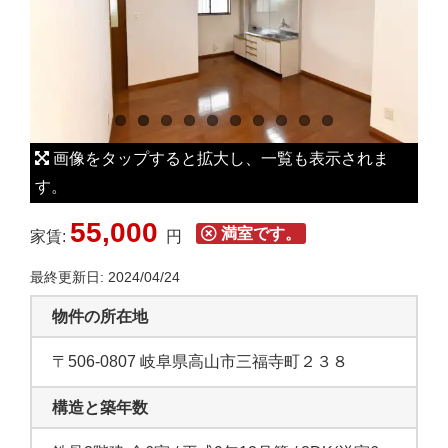
L
a
r
g
e
r
画像をタップすると拡大し、一覧も表示されま
I
す。
m
55,000
a
満室です。
家賃:
円
g
最終更新日: 2024/04/24
e
物件の所在地
〒506-0807 岐阜県高山市三福寺町２３８
構造と築年数