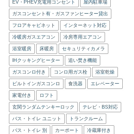
EV・PHEV充電用コンセント
屋内駐車場
ガスコンセント有・ガスファンヒーター貸出
フロアキャビネット
インターネット対応
冷暖房ガスエアコン
冷房専用エアコン
浴室暖房
床暖房
セキュリティカメラ
IHクッキングヒーター
追い焚き機能
ガスコンロ付き
コンロ用ガス栓
浴室乾燥
ビルトインガスコンロ
食洗器
エレベーター
家電付き
ロフト
玄関ランダムテンキーロック
テレビ・BS対応
バス・トイレ ユニット
トランクルーム
バス・トイレ 別
カーポート
冷蔵庫付き