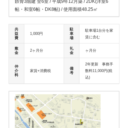
鉄骨3階建 全6室 / 平成9年12月築 / 2DK(洋室6
帖・和室6帖・DK8帖) / 使用面積48.25㎡
共
駐
駐車場1台分を家
益
1,000円
車
賃に含む
費
場
敷
礼
2ヶ月分
ヶ月分
金
金
2年更新 事務手
仲
備
介
家賃+消費税
数料11,000円(税
考
料
込)