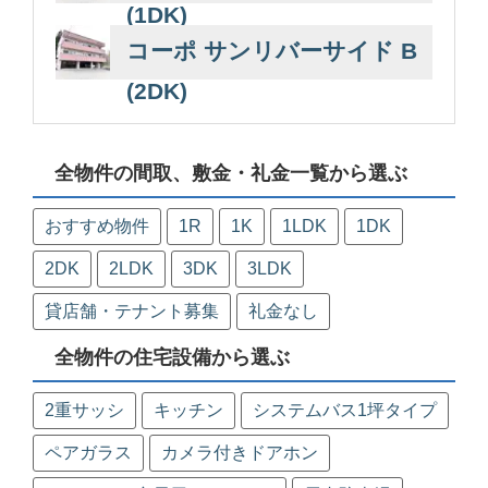
(1DK)
コーポ サンリバーサイド B
(2DK)
全物件の間取、敷金・礼金一覧から選ぶ
おすすめ物件
1R
1K
1LDK
1DK
2DK
2LDK
3DK
3LDK
貸店舗・テナント募集
礼金なし
全物件の住宅設備から選ぶ
2重サッシ
キッチン
システムバス1坪タイプ
ペアガラス
カメラ付きドアホン