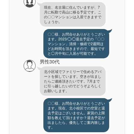
現在、名古屋に住んでいますが、7
月に転勤で高山に移る予定です。こ
の〇〇マンションは入居できますで
しょうか。
〇〇様、お問合せありがとうござい
ます。2023/◯/◯退去予定の「〇〇
マンション」清掃・修繕で2週間ほ
どお時間を頂きますので、最短です
と◯月中旬に入居が可能です。
男性30代
北小区域でファミリーで住めるアパ
ートを探しています。空きが出まし
たらご連絡頂きたいです。7月まで
に引っ越したいのでどうぞよろしく
お願いします。
〇〇様、お問合せありがとうござい
ます。現在、北小校区での空室と退
去予定はございません。家賃の上限
額を教えて頂けますか？退去予定が
出ましたら、優先してご案内致しま
す。