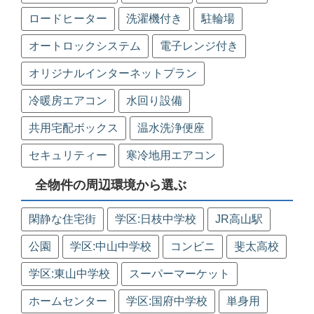
ロードヒーター
洗濯機付き
駐輪場
オートロックシステム
電子レンジ付き
オリジナルインターネットプラン
冷暖房エアコン
水回り設備
共用宅配ボックス
温水洗浄便座
セキュリティー
寒冷地用エアコン
全物件の周辺環境から選ぶ
閑静な住宅街
学区:日枝中学校
JR高山駅
公園
学区:中山中学校
コンビニ
斐太高校
学区:東山中学校
スーパーマーケット
ホームセンター
学区:国府中学校
単身用