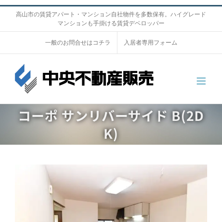
S
高山市の賃貸アパート・マンション自社物件を多数保有。ハイグレード
マンションも手掛ける賃貸デベロッパー
k
i
一般のお問合せはコチラ
入居者専用フォーム
p
t
o
c
o
コーポ サンリバーサイド B(2D
n
K)
t
e
n
V
t
i
e
w