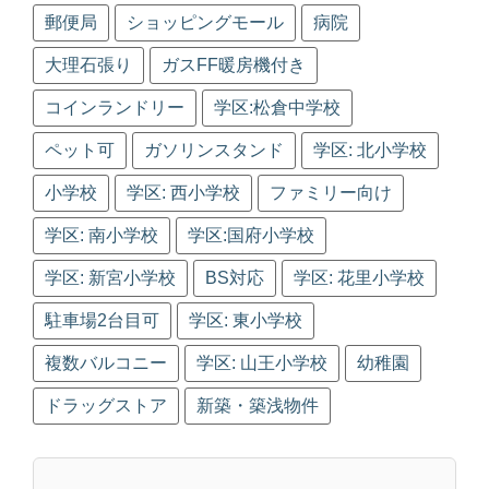
郵便局
ショッピングモール
病院
大理石張り
ガスFF暖房機付き
コインランドリー
学区:松倉中学校
ペット可
ガソリンスタンド
学区: 北小学校
小学校
学区: 西小学校
ファミリー向け
学区: 南小学校
学区:国府小学校
学区: 新宮小学校
BS対応
学区: 花里小学校
駐車場2台目可
学区: 東小学校
複数バルコニー
学区: 山王小学校
幼稚園
ドラッグストア
新築・築浅物件